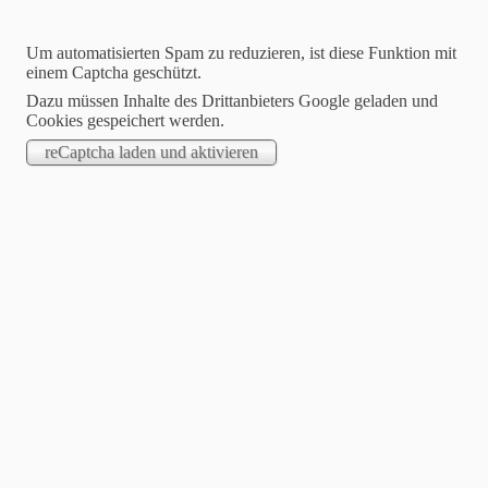
Um automatisierten Spam zu reduzieren, ist diese Funktion mit
einem Captcha geschützt.
Dazu müssen Inhalte des Drittanbieters Google geladen und
Cookies gespeichert werden.
Gartenbauverein Halsbach
Unser Verein für Obst- und
Gartenbau, Förderung der
Landschaftspflege und
Umweltschutz
Wir sind auch auf Instagram: