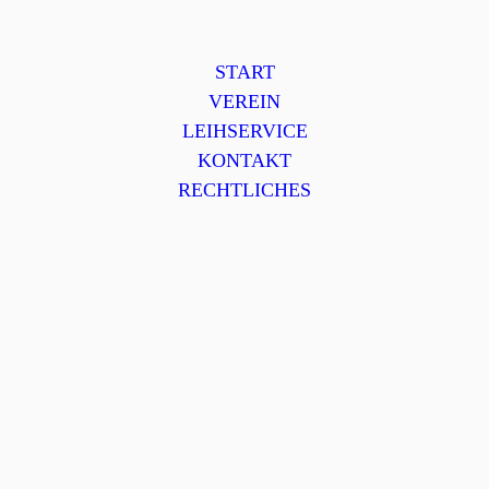
START
VEREIN
LEIHSERVICE
KONTAKT
RECHTLICHES
Herzlich Willkommen
auf der Homepage des Gartenbauvereins
Halsbac
h
Aktuelles
03.12.2024
23. Altöttinger Gartenseminar am 21. und 22. Februar 2025
in Altötting
gartenseminar-flyer_2025_online.pdf